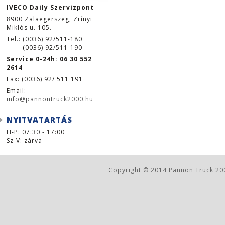
IVECO Daily Szervizpont
8900 Zalaegerszeg, Zrínyi
Miklós u. 105.
Tel.: (0036) 92/511-180
(0036) 92/511-190
Service 0-24h: 06 30 552
2614
Fax: (0036) 92/ 511 191
Email:
info@pannontruck2000.hu
NYITVATARTÁS
H-P: 07:30 - 17:00
Sz-V: zárva
Copyright © 2014 Pannon Truck 200