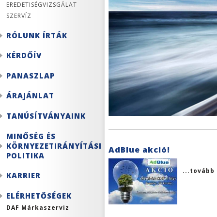
EREDETISÉGVIZSGÁLAT
SZERVÍZ
RÓLUNK ÍRTÁK
KÉRDŐÍV
PANASZLAP
ÁRAJÁNLAT
TANÚSÍTVÁNYAINK
MINŐSÉG ÉS
KÖRNYEZETIRÁNYÍTÁSI
AdBlue akció!
POLITIKA
...tovább
KARRIER
ELÉRHETŐSÉGEK
DAF Márkaszerviz